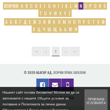
ПРОДУКТИ
ВСИЧКИ
A
B
C
D
E
F
G
H
I
J
K
L
M
N
O
P
Q
R
S
T
U
V
W
X
Y
Z
КОНТАКТИ
А
Б
В
Г
Д
Е
Ж
З
И
Й
К
Л
М
Н
О
П
Р
С
Т
У
Ф
Х
Ц
Ч
Ш
Щ
Ъ
Ь
Ю
Я
1
<<
<
>
>>
©
2020 АБАГАР АД.
ВСИЧКИ ПРАВА ЗАПАЗЕНИ.
Нашият сайт ползва бисквитки! Молим ви да се
УЕБ ДИЗАЙН
DUALM STUDIO
запознаете с нашите Общите условия за
ПРИЕМАМ
УСЛОВИЯТА
ползване и Политиката за лични данни