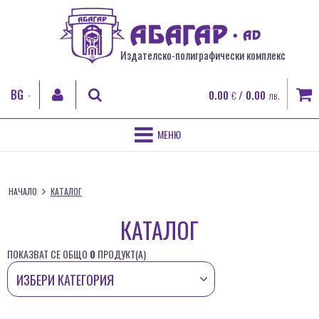
Издателско-полиграфически комплекс
BG
0.00
/ 0.00
€
лв.
EN
RO
НАЧАЛО
ТЪРСИ
FR
НАЧАЛО
КАТАЛОГ
ЗА НАС
ВХОД
КАТАЛОГ
ПОЛИГРАФИЧЕСКИ УСЛУГИ
Регистрация
ПОКАЗВАТ СЕ ОБЩО
0
ПРОДУКТ(A)
Забравена парола
ДИГИТАЛЕН ПЕЧАТ
КНИГИ