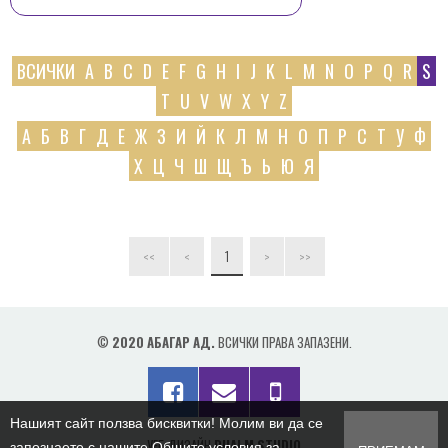
ПРОДУКТИ
КОНТАКТИ
ВСИЧКИ
A
B
C
D
E
F
G
H
I
J
K
L
M
N
O
P
Q
R
S
T
U
V
W
X
Y
Z
А
Б
В
Г
Д
Е
Ж
З
И
Й
К
Л
М
Н
О
П
Р
С
Т
У
Ф
Х
Ц
Ч
Ш
Щ
Ъ
Ь
Ю
Я
1
<<
<
>
>>
©
2020 АБАГАР АД.
ВСИЧКИ ПРАВА ЗАПАЗЕНИ.
Нашият сайт ползва бисквитки! Молим ви да се
УЕБ ДИЗАЙН
DUALM STUDIO
запознаете с нашите Общите условия за