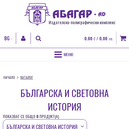
Издателско-полиграфически комплекс
BG
0.00
/ 0.00
€
лв.
EN
RO
НАЧАЛО
ТЪРСИ
FR
НАЧАЛО
КАТАЛОГ
ЗА НАС
ВХОД
БЪЛГАРСКА И СВЕТОВНА
ПОЛИГРАФИЧЕСКИ УСЛУГИ
Регистрация
ИСТОРИЯ
Забравена парола
ДИГИТАЛЕН ПЕЧАТ
ПОКАЗВАТ СЕ ОБЩО
0
ПРОДУКТ(A)
КНИГИ