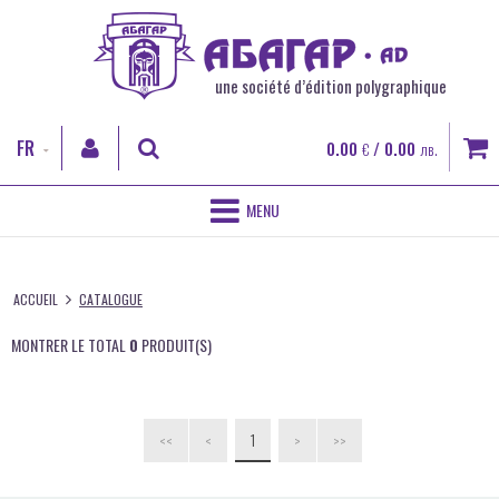
une société d’édition polygraphique
FR
0.00
/ 0.00
€
лв.
BG
EN
ACCUEIL
CHERCHER
RO
ACCUEIL
CATALOGUE
POUR NOUS
ENTRER
MONTRER LE TOTAL
0
PRODUIT(S)
DES SERVICES POLYGRAPHIQUES
Enregistrement
Mot de passe oublié
IMPRESSION DIGITALE
1
<<
<
>
>>
LIVRES