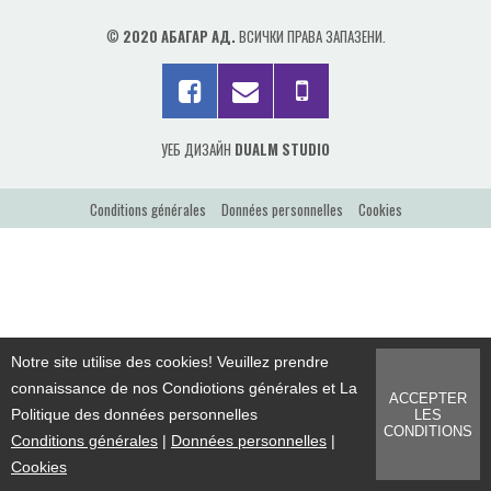
PRODUITS
©
2020 АБАГАР АД.
ВСИЧКИ ПРАВА ЗАПАЗЕНИ.
NOUS CONTACTER
УЕБ ДИЗАЙН
DUALM STUDIO
Conditions générales
Données personnelles
Cookies
Notre site utilise des cookies! Veuillez prendre
connaissance de nos Condiotions générales et La
ACCEPTER
Politique des données personnelles
LES
CONDITIONS
Conditions générales
|
Données personnelles
|
Cookies