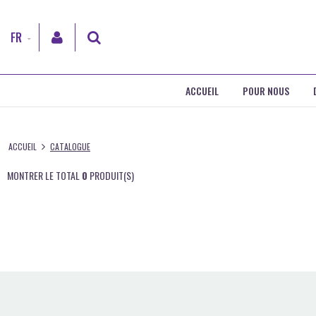
FR
BG
ACCUEIL
POUR NOUS
EN
RO
ACCUEIL
CATALOGUE
ENTRER
MONTRER LE TOTAL
0
PRODUIT(S)
Enregistrement
Mot de passe oublié