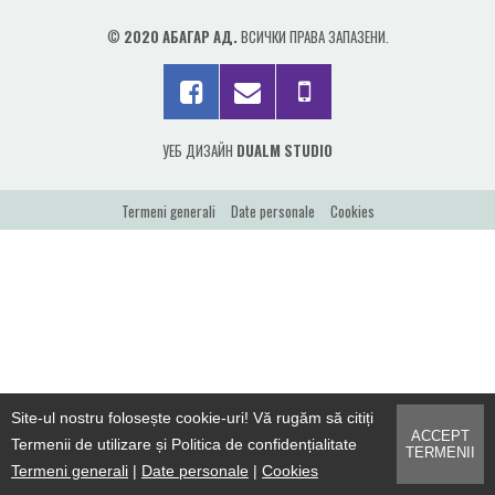
PRODUSE
©
2020 АБАГАР АД.
ВСИЧКИ ПРАВА ЗАПАЗЕНИ.
CONTACT
УЕБ ДИЗАЙН
DUALM STUDIO
Termeni generali
Date personale
Cookies
Site-ul nostru folosește cookie-uri! Vă rugăm să citiți
ACCEPT
Termenii de utilizare și Politica de confidențialitate
TERMENII
Termeni generali
|
Date personale
|
Cookies