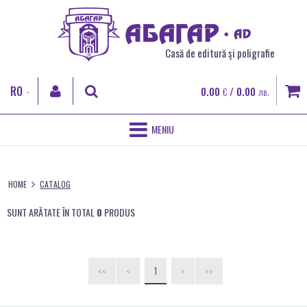
Casă de editură şi poligrafie
RO
0.00
/ 0.00
€
лв.
BG
EN
HOME
CAUTĂ
FR
HOME
CATALOG
DESPRE NOI
INTRARE
SUNT ARĂTATE ÎN TOTAL
0
PRODUS
SERVICII POLIGRAFICE
Înregistrare
Aţi uitat parola
PRINTARE DIGITALA
1
<<
<
>
>>
CĂRŢI