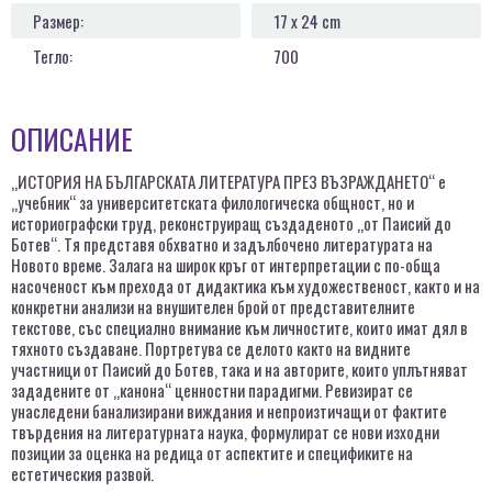
Размер:
17 x 24 cm
Тегло:
700
ОПИСАНИЕ
„ИСТОРИЯ НА БЪЛГАРСКАТА ЛИТЕРАТУРА ПРЕЗ ВЪЗРАЖДАНЕТО“ е
„учебник“ за университетската филологическа общност, но и
историографски труд, реконструиращ създаденото „от Паисий до
Ботев“. Тя представя обхватно и задълбочено литературата на
Новото време. Залага на широк кръг от интерпретации с по-обща
насоченост към прехода от дидактика към художественост, както и на
конкретни анализи на внушителен брой от представителните
текстове, със специално внимание към личностите, които имат дял в
тяхното създаване. Портретува се делото както на видните
участници от Паисий до Ботев, така и на авторите, които уплътняват
зададените от „канона“ ценностни парадигми. Ревизират се
унаследени банализирани виждания и непроизтичащи от фактите
твърдения на литературната наука, формулират се нови изходни
позиции за оценка на редица от аспектите и спецификите на
естетическия развой.