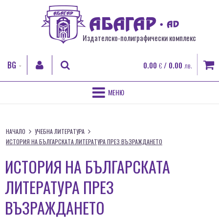
Издателско-полиграфически комплекс
BG
0.00
/ 0.00
€
лв.
EN
RO
НАЧАЛО
ТЪРСИ
FR
НАЧАЛО
УЧЕБНА ЛИТЕРАТУРА
ЗА НАС
ИСТОРИЯ НА БЪЛГАРСКАТА ЛИТЕРАТУРА ПРЕЗ ВЪЗРАЖДАНЕТО
ВХОД
ПОЛИГРАФИЧЕСКИ УСЛУГИ
ИСТОРИЯ НА БЪЛГАРСКАТА
Регистрация
Забравена парола
ЛИТЕРАТУРА ПРЕЗ
ДИГИТАЛЕН ПЕЧАТ
ВЪЗРАЖДАНЕТО
КНИГИ