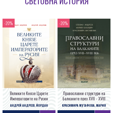
СВЕТОВНА ИСТОРИЯ
Великите Князе Царете
Православни структури на
Императорите на Русия
Балканите през XVII - XVIII
век
АНДРЕЙ АНДРЕЕВ, ЙОРДАН
КРАСИМИРА МУТАФОВА, МАРИЯ
АНДРЕЕВ
КАЛИЦИН, СТЕФАН АНДРЕЕВ