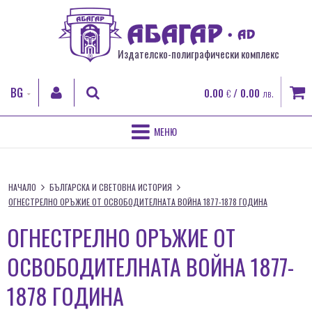
Издателско-полиграфически комплекс
BG
0.00
/ 0.00
€
лв.
EN
RO
НАЧАЛО
ТЪРСИ
FR
НАЧАЛО
БЪЛГАРСКА И СВЕТОВНА ИСТОРИЯ
ЗА НАС
ОГНЕСТРЕЛНО ОРЪЖИЕ ОТ ОСВОБОДИТЕЛНАТА ВОЙНА 1877-1878 ГОДИНА
ВХОД
ПОЛИГРАФИЧЕСКИ УСЛУГИ
ОГНЕСТРЕЛНО ОРЪЖИЕ ОТ
Регистрация
Забравена парола
ОСВОБОДИТЕЛНАТА ВОЙНА 1877-
ДИГИТАЛЕН ПЕЧАТ
1878 ГОДИНА
КНИГИ