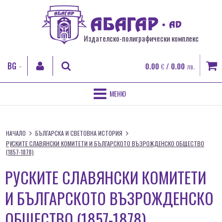
Издателско-полиграфически комплекс
BG
0.00
/ 0.00
€
лв.
EN
RO
НАЧАЛО
ТЪРСИ
FR
НАЧАЛО
БЪЛГАРСКА И СВЕТОВНА ИСТОРИЯ
ЗА НАС
РУСКИТЕ СЛАВЯНСКИ КОМИТЕТИ И БЪЛГАРСКОТО ВЪЗРОЖДЕНСКО ОБЩЕСТВО
ВХОД
(1857-1878)
ПОЛИГРАФИЧЕСКИ УСЛУГИ
Регистрация
РУСКИТЕ СЛАВЯНСКИ КОМИТЕТИ
Забравена парола
ДИГИТАЛЕН ПЕЧАТ
И БЪЛГАРСКОТО ВЪЗРОЖДЕНСКО
КНИГИ
ОБЩЕСТВО (1857-1878)