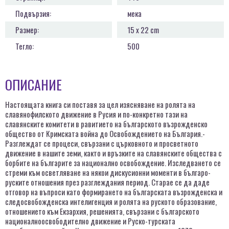
Подвързия:
мека
Размер:
15 х 22 сm
Тегло:
500
ОПИСАНИЕ
Настоящата книга си поставя за цел изясняване на ролята на
славянофилското движение в Русия и по-конкретно тази на
славянските комитети в равитието на българското възрожденско
общество от Кримската война до Освобождението на България.-
Разглеждат се процеси, свързани с църковното и просветното
движение в нашите земи, както и връзките на славянските общества с
борбите на българите за национално освобождение. Изследването се
стреми към осветляване на някои дискусионни моменти в българо-
руските отношения през разглеждания период. Старае се да даде
отговор на въпроси като формирането на българската възрожденска и
следосвобожденска интелигенция и ролята на руското образование,
отношението към Екзархия, решенията, свързани с българското
националноосвободително движение и Руско-турската