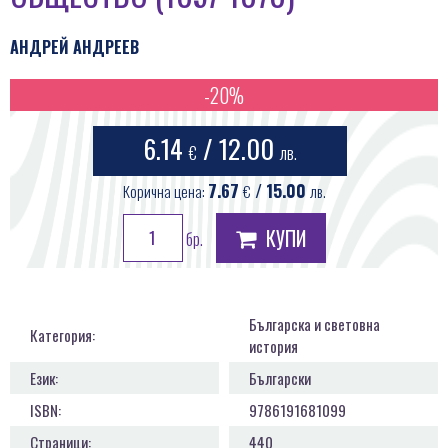
ПРОДУКТИ
АНДРЕЙ АНДРЕЕВ
КОНТАКТИ
-20%
6.14
/ 12.00
€
лв.
7.67
/ 15.00
Корична цена:
€
лв.
КУПИ
бр.
Българска и световна
Категория:
история
Език:
Български
ISBN:
9786191681099
Страници:
440