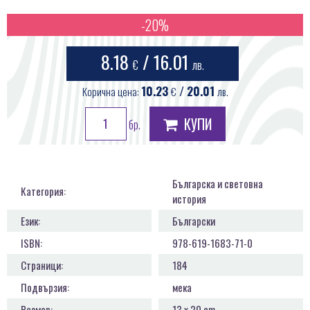
ПРОДУКТИ
-20%
КОНТАКТИ
8.18
/ 16.01
€
лв.
10.23
/ 20.01
Корична цена:
€
лв.
КУПИ
бр.
Българска и световна
Категория:
история
Език:
Български
ISBN:
978-619-1683-71-0
Страници:
184
Подвързия:
мека
Размер:
13 х 20 cm