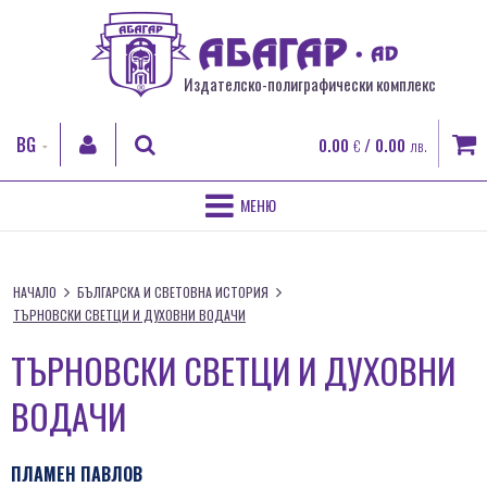
Издателско-полиграфически комплекс
BG
0.00
/ 0.00
€
лв.
EN
RO
НАЧАЛО
ТЪРСИ
FR
НАЧАЛО
БЪЛГАРСКА И СВЕТОВНА ИСТОРИЯ
ЗА НАС
ТЪРНОВСКИ СВЕТЦИ И ДУХОВНИ ВОДАЧИ
ВХОД
ПОЛИГРАФИЧЕСКИ УСЛУГИ
ТЪРНОВСКИ СВЕТЦИ И ДУХОВНИ
Регистрация
Забравена парола
ВОДАЧИ
ДИГИТАЛЕН ПЕЧАТ
КНИГИ
ПЛАМЕН ПАВЛОВ