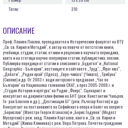
Тегло:
310
ОПИСАНИЕ
Проф. Пламен Павлов, преподавател в Историческия факултет на ВТУ
„Св. св. Кирил и Методий", е автор на повече от петстотин книги,
учебници, студии, статии, отзиви и рецензии в научната периодика,
както и на стотици научно-популярни статии, публицистика, поезия.
Публикува поредици от статии в списанията „Будител" и „National
Geographic - България", вестниците и сайтовете „Труд“, „Фрог нюз“,
„Дебати", „Роден край" (Одеса), „Евро-чикаго" (Чикаго), „Трибуна"
(Скопие) и др. От 2003 г. води авторското предаване „Час по
България" на Национална телевизия СКАТ, а през 2005-2008 г. и
„Студио История и култура" на Радио „Фокус“. Сценарист и
консултант на документални филми на БНТ (реж. Константин Чакъров,
Го- ран Благоев и др.), „Дестинация БГ" (реж. Лъчезар Костов) и др.
Консултант на постановките на Софийската опера и балет на оперите
„Борислав" (Маестро Георги Атанасов) и „Борис Годунов" (Модест
Мусоргски) с реж. акад. Пламен Карталов, както и „Св. св. Кирил и
Методий" (Живка Клинкова) с реж. Вера Петрова. Почетен гражданин