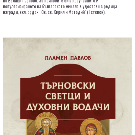
на Велико Търново. За приносите си в проучването и
популяризирането на българското минало е удостоен с редица
награди, вкл. орден „Св. св. Кирил и Методий" (I степен).