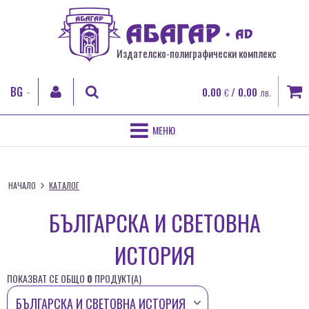
Издателско-полиграфически комплекс
BG
0.00
/ 0.00
€
лв.
EN
RO
НАЧАЛО
ТЪРСИ
FR
НАЧАЛО
КАТАЛОГ
ЗА НАС
ВХОД
БЪЛГАРСКА И СВЕТОВНА
ПОЛИГРАФИЧЕСКИ УСЛУГИ
Регистрация
ИСТОРИЯ
Забравена парола
ДИГИТАЛЕН ПЕЧАТ
ПОКАЗВАТ СЕ ОБЩО
0
ПРОДУКТ(A)
КНИГИ