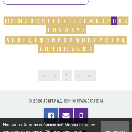
ПРОДУКТИ
КОНТАКТИ
ВСИЧКИ
A
B
C
D
E
F
G
H
I
J
K
L
M
N
O
P
Q
R
S
T
U
V
W
X
Y
Z
А
Б
В
Г
Д
Е
Ж
З
И
Й
К
Л
М
Н
О
П
Р
С
Т
У
Ф
Х
Ц
Ч
Ш
Щ
Ъ
Ь
Ю
Я
1
<<
<
>
>>
©
2020 АБАГАР АД.
ВСИЧКИ ПРАВА ЗАПАЗЕНИ.
Нашият сайт ползва бисквитки! Молим ви да се
УЕБ ДИЗАЙН
DUALM STUDIO
запознаете с нашите Общите условия за